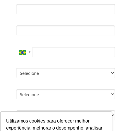
Nome*
Email*
Celular*
Você está buscando*
Número de funcionários*
Cargo*
Utilizamos cookies para oferecer melhor
3 + 8 = ?
experiência, melhorar o desempenho, analisar