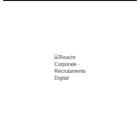
Descubra todas as vantagens desta
poderosa solução e faça da inteligência
uma aliada
de seus negócios.
Deixe seu contato abaixo para nossos
especialistas entrarem em contato.
Vamos começar a transformação digital
do seu Recrutamento & Seleção.